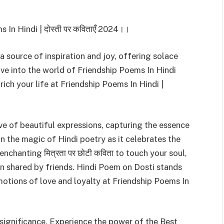
ems In Hindi | दोस्ती पर कविताएँ 2024।।
 source of inspiration and joy, offering solace
ive into the world of Friendship Poems In Hindi
ich your life at Friendship Poems In Hindi |
ove of beautiful expressions, capturing the essence
in the magic of Hindi poetry as it celebrates the
nchanting मित्रता पर छोटी कविता to touch your soul,
n shared by friends. Hindi Poem on Dosti stands
otions of love and loyalty at Friendship Poems In
s significance. Experience the power of the Best