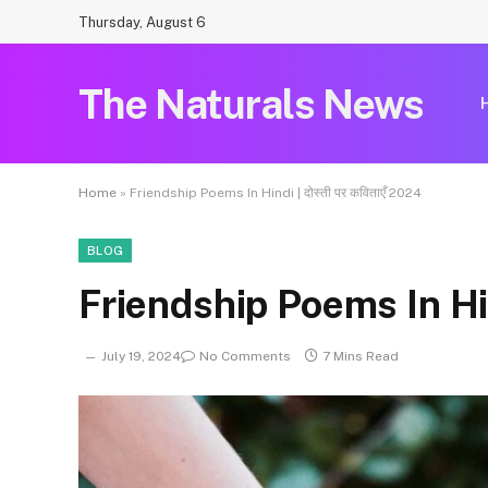
Thursday, August 6
The Naturals News
Home
»
Friendship Poems In Hindi | दोस्ती पर कविताएँ 2024
BLOG
Friendship Poems In Hind
July 19, 2024
No Comments
7 Mins Read