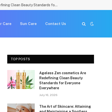
Ageless Zen cosmetics Are Redefining Clean Beauty Standards for Everyone Everywhere
r Care
Sun Care
Contact Us
TOP POSTS
Ageless Zen cosmetics Are
Redefining Clean Beauty
Standards for Everyone
Everywhere
July 16, 2026
The Art of Skincare: Attaining
and Maintaining a Spotless