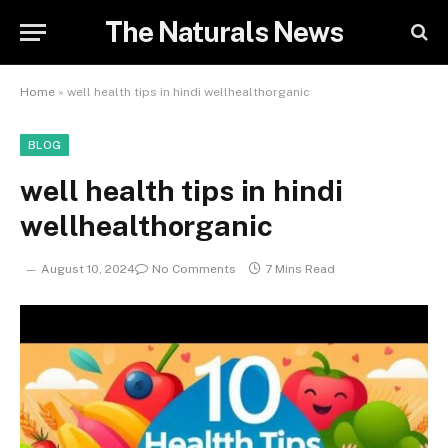
The Naturals News
Home
»
well health tips in hindi wellhealthorganic
BLOG
well health tips in hindi
wellhealthorganic
August 10, 2024
No Comments
7 Mins Read