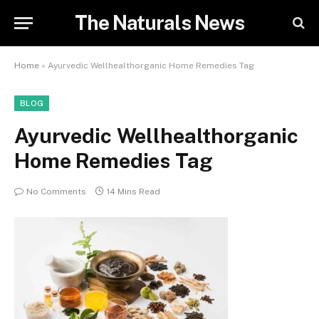
The Naturals News
Home
»
Ayurvedic Wellhealthorganic Home Remedies Tag
BLOG
Ayurvedic Wellhealthorganic
Home Remedies Tag
No Comments
14 Mins Read