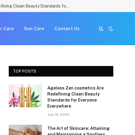
Ageless Zen cosmetics Are Redefining Clean Beauty Standards for Everyone Everywhere
r Care
Sun Care
Contact Us
TOP POSTS
Ageless Zen cosmetics Are
Redefining Clean Beauty
Standards for Everyone
Everywhere
July 16, 2026
The Art of Skincare: Attaining
and Maintaining a Spotless