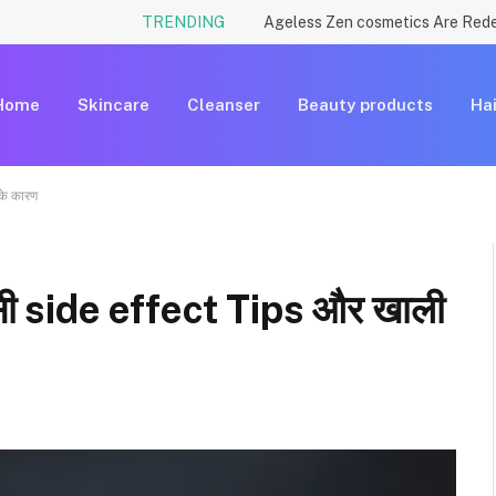
TRENDING
Home
Skincare
Cleanser
Beauty products
Hai
के कारण
ी side effect Tips और खाली